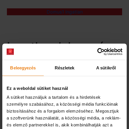
Domus1 Ingatlan
Ingatlanok keresése
Beleegyezés
Részletek
A sütikről
Keresés
Keresés
Ez a weboldal sütiket használ
Ingatlankínálatunk megtekintéséhez kattintson a
A sütiket használjuk a tartalom és a hirdetések
Domus1 Ingatlan logo-ra
személyre szabásához, a közösségi média funkcióinak
biztosításához és a forgalom elemzéséhez.
Megosztjuk
a szoftverünk használatát, a közösségi média, a reklám-
és elemző partnerekkel is, akik kombinálhatják azt a