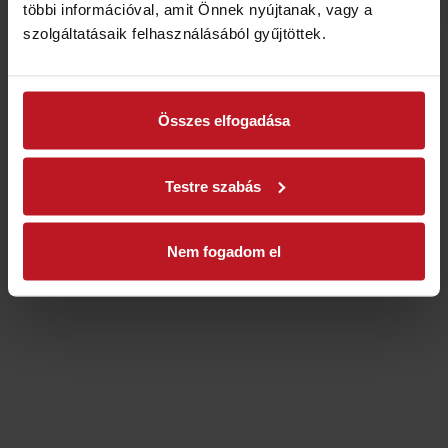
többi információval, amit Önnek nyújtanak, vagy a
Domus1 Ingatlan
szolgáltatásaik felhasználásából gyűjtöttek.
Büszke üzemeltető:
Domus1 Ingatlan
Összes elfogadása
Testre szabás
Nem fogadom el